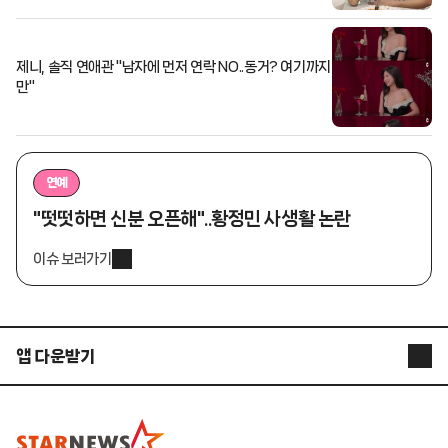
제니, 솔직 연애관 "남자에 먼저 연락 NO..동거? 여기까지
만"
연예
"떳떳하면 신분 오픈해"..황정민 사생활 논란
이슈 보러가기
앱 다운받기
STARNEWS APP
STARPOLL