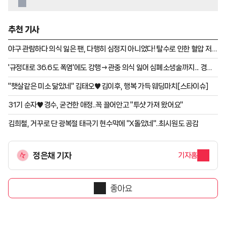
추천 기사
야구 관람하다 의식 잃은 팬, 다행히 심정지 아니었다! 탈수로 인한 혈압 저하
"치료마치고 퇴원"
'규정대로 36.6도 폭염'에도 강행→관중 의식 잃어 심폐소생술까지... 경증
질환자도 23명 발생 [인천 현장]
"햇살같은 미소 닮았네" 김태오♥김이후, 행복 가득 웨딩마치[스타이슈]
31기 순자♥경수, 굳건한 애정..꼭 끌어안고 "투샷 가져 왔어요"
김희철, 거꾸로 단 광복절 태극기 현수막에 "X돌았네"..최시원도 공감
정은채 기자
기자홈
좋아요