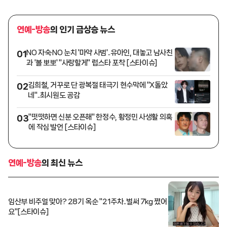
연예-방송
의 인기 급상승 뉴스
NO 자숙·NO 눈치 '마약 사범'..유아인, 대놓고 남사친
01
과 '볼 뽀뽀' "사랑할게" 럽스타 포착 [스타이슈]
김희철, 거꾸로 단 광복절 태극기 현수막에 "X돌았
02
네"..최시원도 공감
"떳떳하면 신분 오픈해" 한정수, 황정민 사생활 의혹
03
에 작심 발언 [스타이슈]
연예-방송
의 최신 뉴스
임산부 비주얼 맞아? 28기 옥순 "21주차..벌써 7kg 쪘어
요"[스타이슈]