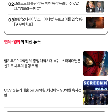
크리스토퍼 놀란 감독, 박찬욱 감독과 마주 앉았
02
다.."영화라는 예술"
놀란 '오디세이', '스파이더맨' 누르고 이틀 연속 1위
03
[★무비차트]
연예-영화
의 최신 뉴스
할리우드 '10억달러' 흥행 대박시대 복귀...스파이더맨은
신기록 세우며 흥행 축제
CGV, 2분기 매출 5939억원..세전이익 90억원 흑자전
환