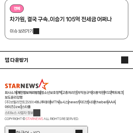
연예
차가원, 결국 구속..이승기 105억 전세금 어쩌나
이슈 보러가기
앱 다운받기
STARNEWS APP
STARPOLL
회사소개
개인정보처리방침
청소년보호정책
고충처리인
저작권규약
이용약관
RSS
팩트체크
보도윤리강령
(주)브릴리언트코리아
머니투데이
MTN
뉴시스
news1
지디넷
시대
thebell
AAA
아이즈(ize)
스타폴
스타뉴스 사업자 정보
주소: 서울시 종로구 청계천로 11(서린동, 청계한국빌딩)
COPYRIGHT ©
STARNEWS
ALL RIGHTS RESERVED.
발행인/편집인: 박준철
청소년 보호책임자: 문완식
한국어 - KO
등록번호:서울 아01055