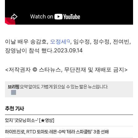
이날 배우 송감호,
오정세
, 임수정, 정수정, 전여빈,
장영남이 참석 했다.2023.09.14
<저작권자 © 스타뉴스, 무단전재 및 재배포 금지>
브리핑
요약 없이도 가볍게 읽으실 수 있는 짧은 뉴스입니다.
추천 기사
있지 '굿모닝 미소~' [★영상]
하이트진로, RTD 토마토·레몬·수박 '테라 스파클링' 3종 선봬