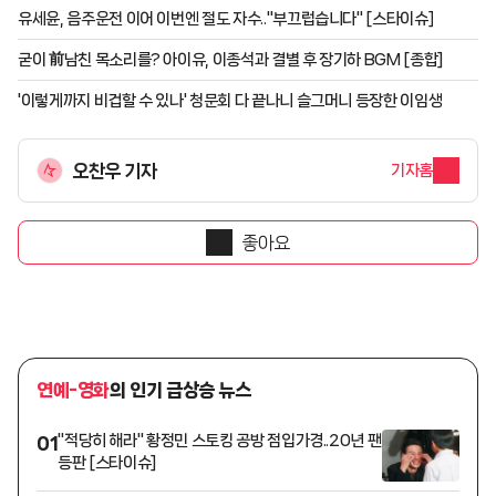
유세윤, 음주운전 이어 이번엔 절도 자수.."부끄럽습니다" [스타이슈]
굳이 前남친 목소리를? 아이유, 이종석과 결별 후 장기하 BGM [종합]
'이렇게까지 비겁할 수 있나' 청문회 다 끝나니 슬그머니 등장한 이임생
오찬우 기자
기자홈
좋아요
연예-영화
의 인기 급상승 뉴스
"적당히 해라" 황정민 스토킹 공방 점입가경..20년 팬
01
등판 [스타이슈]