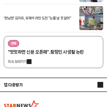
'런닝맨' 김지유, 유재석 라인 도전 "눈물 날 것 같아"
연예
"떳떳하면 신분 오픈해"..황정민 사생활 논란
이슈 보러가기
앱 다운받기
STARNEWS APP
STARPOLL