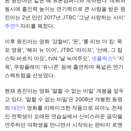
된 원진아는 같은 해 유본컴퍼니와 계약했다. 데뷔와
동시에 흡인력 높이는 연기력으로 큰 사랑을 받은 원
진아는 2년 만인 2017년 JTBC '그냥 사랑하는 사이'
주연
자리를 꿰찼다.
이후 원진아는 영화 '강철비', '돈', '롱 리브 더 킹: 목
포 영웅', '해피 뉴 이어', JTBC '라이프', '선배, 그 립
스틱 바르지 마요', tvN '날 녹여주오',
넷플릭스
'지
옥', 쿠팡플레이 '유니콘' 등에 출연하며 폭넓은 연기
스펙트럼을 선보였다.
현재 원진아는 영화 '말할 수 없는 비밀' 개봉을 앞두
고 있다. '말할 수 없는 비밀'은 2008년 개봉한 동명
의
대만
영화를 리메이크한 작품으로 피아노 천재
인 전학생이 오래된 연습실에서 신비스러운 음악을
연주하던 여학생을 만나면서 시작되는 판타지 로맨