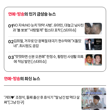
연예-방송
의 인기 급상승 뉴스
NO 자숙·NO 눈치 '마약 사범'..유아인, 대놓고 남사친
01
과 '볼 뽀뽀' "사랑할게" 럽스타 포착 [스타이슈]
김희철, 거꾸로 단 광복절 태극기 현수막에 "X돌았
02
네"..최시원도 공감
"떳떳하면 신분 오픈해" 한정수, 황정민 사생활 의혹
03
에 작심 발언 [스타이슈]
연예-방송
의 최신 뉴스
'거미♥' 조정석, 둘째 출산 후 휴식기 "딸 남긴 밥 먹다 살
쪄"[그냥 진구]