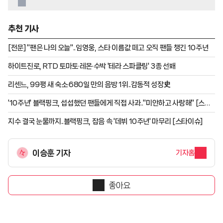
추천 기사
[전문] "팬은 나의 오늘"..임영웅, 스타 이름값 떼고 오직 팬들 챙긴 10주년
하이트진로, RTD 토마토·레몬·수박 '테라 스파클링' 3종 선봬
리센느, 99평 새 숙소·680일 만의 음방 1위..감동적 성장史
'10주년' 블랙핑크, 섭섭했던 팬들에게 직접 사과.."미안하고 사랑해" [스타
이슈]
지수 결국 눈물까지..블랙핑크, 잡음 속 '데뷔 10주년' 마무리 [스타이슈]
이승훈 기자
기자홈
좋아요