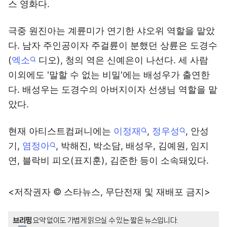
스 영화다.
극중 원진아는 계륜미가 연기한 샤오위 역할을 맡았
다. 남자 주인공이자 주걸륜이 분했던 상륜은 도경수
(
엑소
디오), 청의 역은 신예은이 나선다. 세 사람
이외에도 '말할 수 없는 비밀'에는 배성우가 출연한
다. 배성우는 도경수의 아버지이자 선생님 역할을 맡
았다.
현재 아티스트컴퍼니에는
이정재
,
정우성
, 안성
기,
염정아
, 박해진, 박소담, 배성우, 김예원, 임지
연, 블락비 피오(표지훈), 김준한 등이 소속돼있다.
<저작권자 © 스타뉴스, 무단전재 및 재배포 금지>
브리핑
요약 없이도 가볍게 읽으실 수 있는 짧은 뉴스입니다.